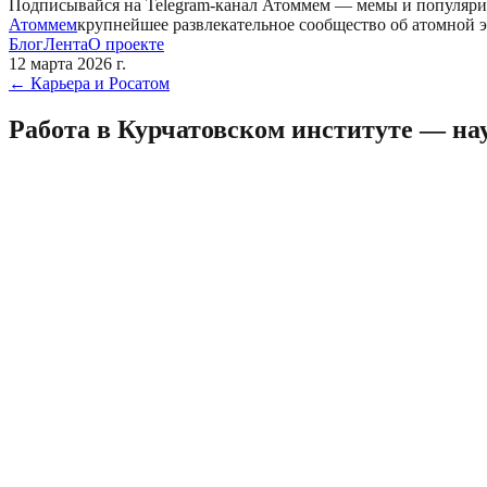
Подписывайся на Telegram-канал
Атоммем
— мемы и популяри
Атоммем
крупнейшее развлекательное сообщество об атомной 
Блог
Лента
О проекте
12 марта 2026 г.
←
Карьера и Росатом
Работа в Курчатовском институте — на