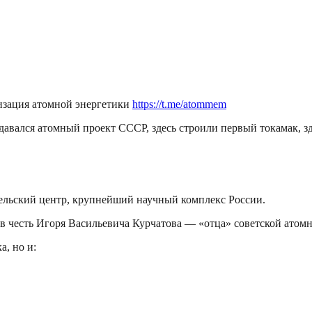
зация атомной энергетики
https://t.me/atommem
давался атомный проект СССР, здесь строили первый токамак, з
льский центр, крупнейший научный комплекс России.
 в честь Игоря Васильевича Курчатова — «отца» советской атом
а, но и: