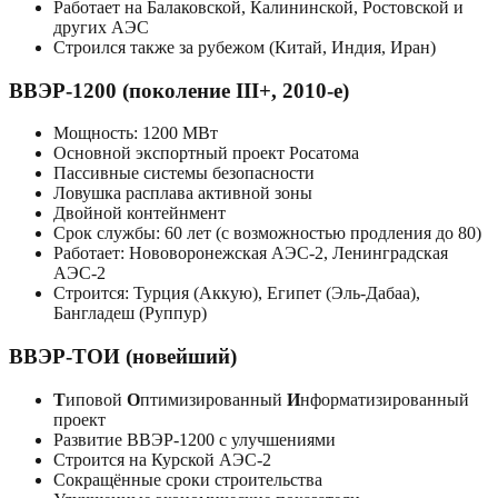
Работает на Балаковской, Калининской, Ростовской и
других АЭС
Строился также за рубежом (Китай, Индия, Иран)
ВВЭР-1200 (поколение III+, 2010-е)
Мощность: 1200 МВт
Основной экспортный проект Росатома
Пассивные системы безопасности
Ловушка расплава активной зоны
Двойной контейнмент
Срок службы: 60 лет (с возможностью продления до 80)
Работает: Нововоронежская АЭС-2, Ленинградская
АЭС-2
Строится: Турция (Аккую), Египет (Эль-Дабаа),
Бангладеш (Руппур)
ВВЭР-ТОИ (новейший)
Т
иповой
О
птимизированный
И
нформатизированный
проект
Развитие ВВЭР-1200 с улучшениями
Строится на Курской АЭС-2
Сокращённые сроки строительства