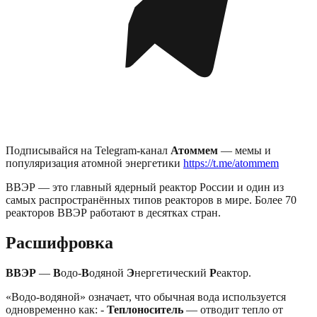
Подписывайся на Telegram-канал
Атоммем
— мемы и
популяризация атомной энергетики
https://t.me/atommem
ВВЭР — это главный ядерный реактор России и один из
самых распространённых типов реакторов в мире. Более 70
реакторов ВВЭР работают в десятках стран.
Расшифровка
ВВЭР
—
В
одо-
В
одяной
Э
нергетический
Р
еактор.
«Водо-водяной» означает, что обычная вода используется
одновременно как: -
Теплоноситель
— отводит тепло от