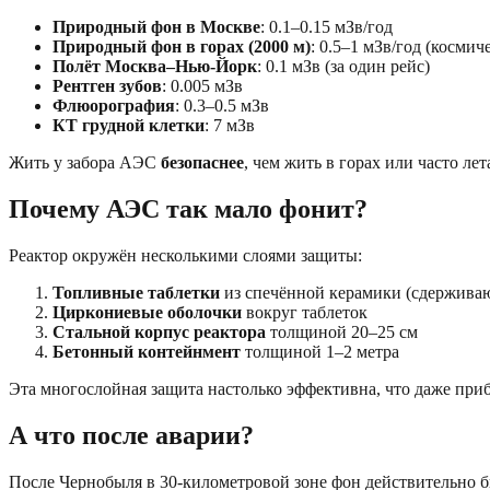
Природный фон в Москве
: 0.1–0.15 мЗв/год
Природный фон в горах (2000 м)
: 0.5–1 мЗв/год (космич
Полёт Москва–Нью-Йорк
: 0.1 мЗв (за один рейс)
Рентген зубов
: 0.005 мЗв
Флюорография
: 0.3–0.5 мЗв
КТ грудной клетки
: 7 мЗв
Жить у забора АЭС
безопаснее
, чем жить в горах или часто лет
Почему АЭС так мало фонит?
Реактор окружён несколькими слоями защиты:
Топливные таблетки
из спечённой керамики (сдержива
Циркониевые оболочки
вокруг таблеток
Стальной корпус реактора
толщиной 20–25 см
Бетонный контейнмент
толщиной 1–2 метра
Эта многослойная защита настолько эффективна, что даже пр
А что после аварии?
После Чернобыля в 30-километровой зоне фон действительно б