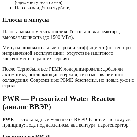
(одноконтурная схема).
Пар сразу идёт на турбину.
Плюсы и минусы
Плюсы: можно менять топливо без остановки реактора,
высокая мощность (до 1500 МВт).
Минусы: положительный паровой коэффициент (опасен при
неправильной эксплуатации), отсутствие защитного
контейнмента в ранних версиях.
После Чернобыля все РБМК модернизировали: добавили
автоматику, поглощающие стержни, системы аварийного
охлаждения. Современные РБМК безопасны, но новые уже не
строят.
PWR — Pressurized Water Reactor
(аналог ВВЭР)
PWR
— это западный «близнец» ВВЭР. Работает по тому же
принципу: вода под давлением, два контура, парогенератор.
Отличия от ВВЭР