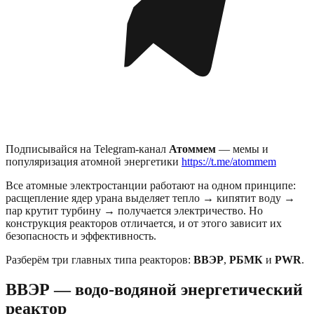
Подписывайся на Telegram-канал
Атоммем
— мемы и
популяризация атомной энергетики
https://t.me/atommem
Все атомные электростанции работают на одном принципе:
расщепление ядер урана выделяет тепло → кипятит воду →
пар крутит турбину → получается электричество. Но
конструкция реакторов отличается, и от этого зависит их
безопасность и эффективность.
Разберём три главных типа реакторов:
ВВЭР
,
РБМК
и
PWR
.
ВВЭР — водо-водяной энергетический
реактор