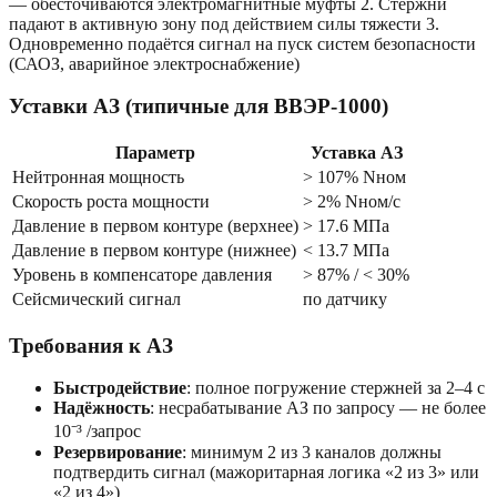
— обесточиваются электромагнитные муфты 2. Стержни
падают в активную зону под действием силы тяжести 3.
Одновременно подаётся сигнал на пуск систем безопасности
(САОЗ, аварийное электроснабжение)
Уставки АЗ (типичные для ВВЭР-1000)
Параметр
Уставка АЗ
Нейтронная мощность
> 107% Nном
Скорость роста мощности
> 2% Nном/с
Давление в первом контуре (верхнее)
> 17.6 МПа
Давление в первом контуре (нижнее)
< 13.7 МПа
Уровень в компенсаторе давления
> 87% / < 30%
Сейсмический сигнал
по датчику
Требования к АЗ
Быстродействие
: полное погружение стержней за 2–4 с
Надёжность
: несрабатывание АЗ по запросу — не более
10⁻³ /запрос
Резервирование
: минимум 2 из 3 каналов должны
подтвердить сигнал (мажоритарная логика «2 из 3» или
«2 из 4»)