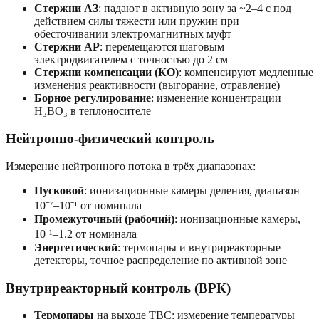
Стержни АЗ
: падают в активную зону за ~2–4 с под
действием силы тяжести или пружин при
обесточивании электромагнитных муфт
Стержни АР
: перемещаются шаговым
электродвигателем с точностью до 2 см
Стержни компенсации (КО)
: компенсируют медленные
изменения реактивности (выгорание, отравление)
Борное регулирование
: изменение концентрации
H₃BO₃ в теплоносителе
Нейтронно-физический контроль
Измерение нейтронного потока в трёх диапазонах:
Пусковой
: ионизационные камеры деления, диапазон
10⁻⁷–10⁻¹ от номинала
Промежуточный (рабочий)
: ионизационные камеры,
10⁻¹–1.2 от номинала
Энергетический
: термопары и внутриреакторные
детекторы, точное распределение по активной зоне
Внутриреакторный контроль (ВРК)
Термопары
на выходе ТВС: измерение температуры