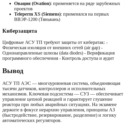
Овация (Ovation)
: применяется на ряде зарубежных
проектов
Teleperm XS (Siemens)
: применялся на первых
ВВЭР-1200 (Тяньвань)
Киберзащита
Цифровые АСУ ТП требуют защиты от кибератак: -
Физическая изоляция от внешних сетей (air gap) -
Однонаправленные шлюзы (data diodes) - Верификация
программного обеспечения - Контроль доступа и аудит
Вывод
АСУ ТП АЭС — многоуровневая система, объединяющая
тысячи датчиков, контроллеров и исполнительных
механизмов. Ключевая подсистема — СУЗ — обеспечивает
управление цепной реакцией и гарантирует глушение
реактора при любых аварийных ситуациях. На экзамене
держите в фокусе иерархию управления, принципы АЗ
(быстродействие, резервирование, разделение) и логику
автоматических регуляторов.