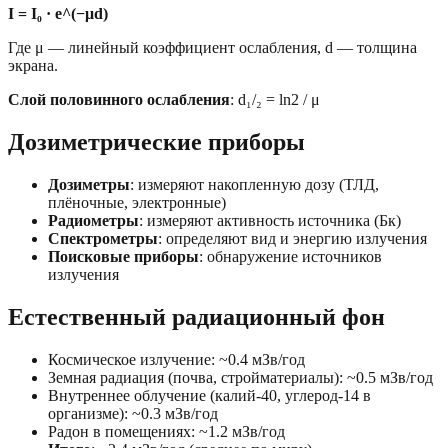
I = I₀ · e^(−μd)
Где μ — линейный коэффициент ослабления, d — толщина
экрана.
Слой половинного ослабления
: d₁/₂ = ln2 / μ
Дозиметрические приборы
Дозиметры
: измеряют накопленную дозу (ТЛД,
плёночные, электронные)
Радиометры
: измеряют активность источника (Бк)
Спектрометры
: определяют вид и энергию излучения
Поисковые приборы
: обнаружение источников
излучения
Естественный радиационный фон
Космическое излучение: ~0.4 мЗв/год
Земная радиация (почва, стройматериалы): ~0.5 мЗв/год
Внутреннее облучение (калий-40, углерод-14 в
организме): ~0.3 мЗв/год
Радон в помещениях: ~1.2 мЗв/год