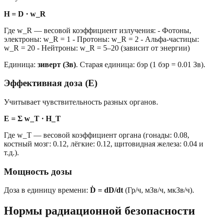
H = D · w_R
Где w_R — весовой коэффициент излучения: - Фотоны,
электроны: w_R = 1 - Протоны: w_R = 2 - Альфа-частицы:
w_R = 20 - Нейтроны: w_R = 5–20 (зависит от энергии)
Единица:
зиверт (Зв)
. Старая единица: бэр (1 бэр = 0.01 Зв).
Эффективная доза (E)
Учитывает чувствительность разных органов.
E = Σ w_T · H_T
Где w_T — весовой коэффициент органа (гонады: 0.08,
костный мозг: 0.12, лёгкие: 0.12, щитовидная железа: 0.04 и
т.д.).
Мощность дозы
Доза в единицу времени:
Ḋ = dD/dt
(Гр/ч, мЗв/ч, мкЗв/ч).
Нормы радиационной безопасности