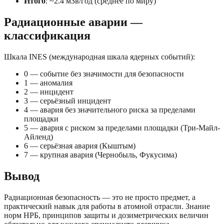
Итого
: ~2.4 мЗв/год (среднее по миру)
Радиационные аварии —
классификация
Шкала INES (международная шкала ядерных событий):
0 — событие без значимости для безопасности
1 — аномалия
2 — инцидент
3 — серьёзный инцидент
4 — авария без значительного риска за пределами
площадки
5 — авария с риском за пределами площадки (Три-Майл-
Айленд)
6 — серьёзная авария (Кыштым)
7 — крупная авария (Чернобыль, Фукусима)
Вывод
Радиационная безопасность — это не просто предмет, а
практический навык для работы в атомной отрасли. Знание
норм НРБ, принципов защиты и дозиметрических величин