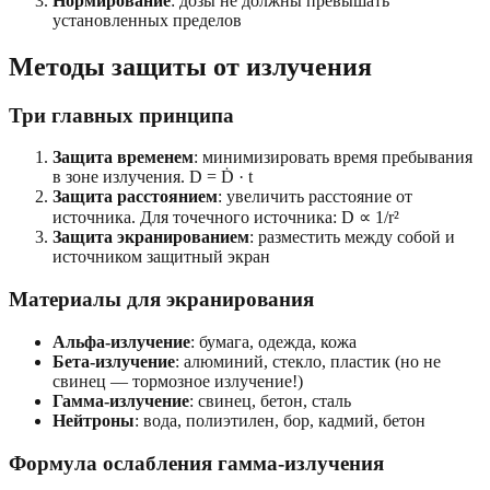
Нормирование
: дозы не должны превышать
установленных пределов
Методы защиты от излучения
Три главных принципа
Защита временем
: минимизировать время пребывания
в зоне излучения. D = Ḋ · t
Защита расстоянием
: увеличить расстояние от
источника. Для точечного источника: D ∝ 1/r²
Защита экранированием
: разместить между собой и
источником защитный экран
Материалы для экранирования
Альфа-излучение
: бумага, одежда, кожа
Бета-излучение
: алюминий, стекло, пластик (но не
свинец — тормозное излучение!)
Гамма-излучение
: свинец, бетон, сталь
Нейтроны
: вода, полиэтилен, бор, кадмий, бетон
Формула ослабления гамма-излучения