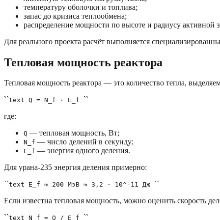
температуру оболочки и топлива;
запас до кризиса теплообмена;
распределение мощности по высоте и радиусу активной 
Для реального проекта расчёт выполняется специализированн
Тепловая мощность реактора
Тепловая мощность реактора — это количество тепла, выделяем
``
``
text Q = N_f · E_f
где:
— тепловая мощность, Вт;
Q
— число делений в секунду;
N_f
— энергия одного деления.
E_f
Для урана-235 энергия деления примерно:
``
``
text E_f ≈ 200 МэВ ≈ 3,2 · 10^-11 Дж
Если известна тепловая мощность, можно оценить скорость дел
``
``
text N_f = Q / E_f