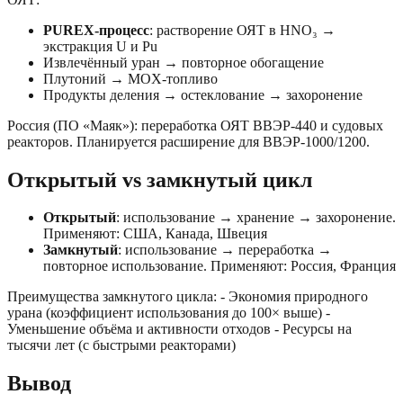
PUREX-процесс
: растворение ОЯТ в HNO₃ →
экстракция U и Pu
Извлечённый уран → повторное обогащение
Плутоний → MOX-топливо
Продукты деления → остеклование → захоронение
Россия (ПО «Маяк»): переработка ОЯТ ВВЭР-440 и судовых
реакторов. Планируется расширение для ВВЭР-1000/1200.
Открытый vs замкнутый цикл
Открытый
: использование → хранение → захоронение.
Применяют: США, Канада, Швеция
Замкнутый
: использование → переработка →
повторное использование. Применяют: Россия, Франция
Преимущества замкнутого цикла: - Экономия природного
урана (коэффициент использования до 100× выше) -
Уменьшение объёма и активности отходов - Ресурсы на
тысячи лет (с быстрыми реакторами)
Вывод