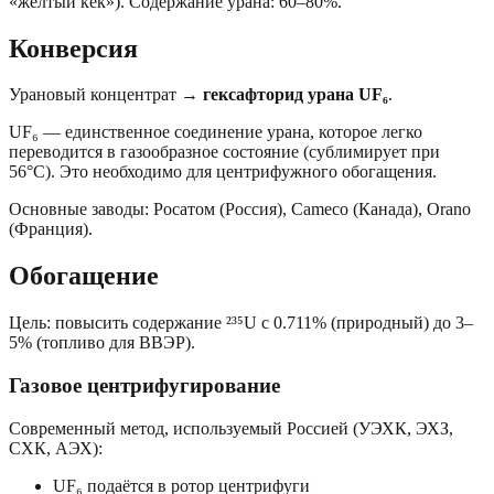
«жёлтый кек»). Содержание урана: 60–80%.
Конверсия
Урановый концентрат →
гексафторид урана UF₆
.
UF₆ — единственное соединение урана, которое легко
переводится в газообразное состояние (сублимирует при
56°C). Это необходимо для центрифужного обогащения.
Основные заводы: Росатом (Россия), Cameco (Канада), Orano
(Франция).
Обогащение
Цель: повысить содержание ²³⁵U с 0.711% (природный) до 3–
5% (топливо для ВВЭР).
Газовое центрифугирование
Современный метод, используемый Россией (УЭХК, ЭХЗ,
СХК, АЭХ):
UF₆ подаётся в ротор центрифуги