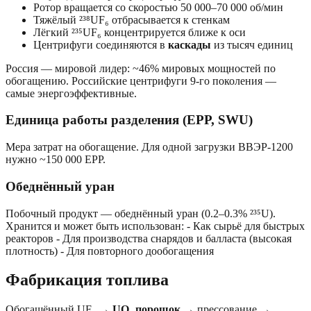
Ротор вращается со скоростью 50 000–70 000 об/мин
Тяжёлый ²³⁸UF₆ отбрасывается к стенкам
Лёгкий ²³⁵UF₆ концентрируется ближе к оси
Центрифуги соединяются в
каскады
из тысяч единиц
Россия — мировой лидер: ~46% мировых мощностей по
обогащению. Российские центрифуги 9-го поколения —
самые энергоэффективные.
Единица работы разделения (ЕРР, SWU)
Мера затрат на обогащение. Для одной загрузки ВВЭР-1200
нужно ~150 000 ЕРР.
Обеднённый уран
Побочный продукт — обеднённый уран (0.2–0.3% ²³⁵U).
Хранится и может быть использован: - Как сырьё для быстрых
реакторов - Для производства снарядов и балласта (высокая
плотность) - Для повторного дообогащения
Фабрикация топлива
Обогащённый UF₆ →
UO₂ порошок
→ прессование →