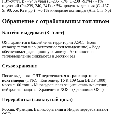
ГВт·сут/тU): - ~94% уран (U-235 ~1%, U-238 ~93%) - ~1%
плутоний (Pu-239, 240, 241) - ~5% продукты деления (Cs-137,
Sr-90, Xe, Kr и др.) - ~0.1% минорные актиниды (Am, Cm, Np)
Обращение с отработавшим топливом
Бассейн выдержки (3–5 лет)
ОЯТ хранится в бассейне на территории АЭС: - Вода
охлаждает топливо (остаточное тепловыделение) - Вода
обеспечивает радиационную защиту - Активность и
тепловыделение снижаются в десятки раз
Сухое хранение
После выдержки ОЯТ перемещается в
транспортные
контейнеры
(ТУК): - Контейнер ТУК-109 (для ВВЭР-1000):
масса ~100 тонн - Многоуровневая защита: стальные стенки,
нейтронная защита - Хранение в ХОЯТ (хранилище ОЯТ)
Переработка (замкнутый цикл)
Россия, Франция, Великобритания и Индия перерабатывают
ОЯТ: