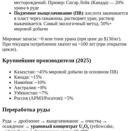
месторождений. Пример: Сигар Лейк (Канада) — 20%
урана в руде
Подземное выщелачивание (ПВ)
: кислота закачивается
в пласт через скважины, растворяет уран, раствор
выкачивается. Самый экологичный метод. 50%+
мировой добычи
Мировые запасы: ~6 млн тонн урана (при цене до $130/кг).
При текущем потреблении хватит на ~100 лет (при открытом
цикле).
Крупнейшие производители (2025)
Казахстан: ~45% мировой добычи (в основном ПВ)
Канада: ~15%
Намибия: ~10%
Австралия: ~8%
Узбекистан: ~7%
Россия (АРМЗ/Росатом): ~5%
Переработка руды
Руда → дробление → выщелачивание → очистка →
осаждение →
урановый концентрат U₃O₈
(yellowcake,